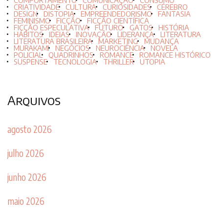
COMPORTAMENTO
COMUNICAÇÃO
CONSUMO
CRIATIVIDADE
CULTURA
CURIOSIDADES
CÉREBRO
DESIGN
DISTOPIA
EMPREENDEDORISMO
FANTASIA
FEMINISMO
FICÇÃO
FICÇÃO CIENTÍFICA
FICÇÃO ESPECULATIVA
FUTURO
GATOS
HISTÓRIA
HÁBITOS
IDEIAS
INOVAÇÃO
LIDERANÇA
LITERATURA
LITERATURA BRASILEIRA
MARKETING
MUDANÇA
MURAKAMI
NEGÓCIOS
NEUROCIÊNCIA
NOVELA
POLICIAL
QUADRINHOS
ROMANCE
ROMANCE HISTÓRICO
SUSPENSE
TECNOLOGIA
THRILLER
UTOPIA
Arquivos
agosto 2026
julho 2026
junho 2026
maio 2026