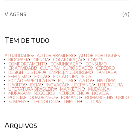
Viagens
(4)
Tem de tudo
ATUALIDADES
AUTOR BRASILEIRO
AUTOR PORTUGUÊS
BIOGRAFIA
CIÊNCIA
COLABORAÇÃO
COMICS
COMPORTAMENTO
COMUNICAÇÃO
CONSUMO
CRIATIVIDADE
CULTURA
CURIOSIDADES
CÉREBRO
DESIGN
DISTOPIA
EMPREENDEDORISMO
FANTASIA
FEMINISMO
FICÇÃO
FICÇÃO CIENTÍFICA
FICÇÃO ESPECULATIVA
FUTURO
GATOS
HISTÓRIA
HÁBITOS
IDEIAS
INOVAÇÃO
LIDERANÇA
LITERATURA
LITERATURA BRASILEIRA
MARKETING
MUDANÇA
MURAKAMI
NEGÓCIOS
NEUROCIÊNCIA
NOVELA
POLICIAL
QUADRINHOS
ROMANCE
ROMANCE HISTÓRICO
SUSPENSE
TECNOLOGIA
THRILLER
UTOPIA
Arquivos