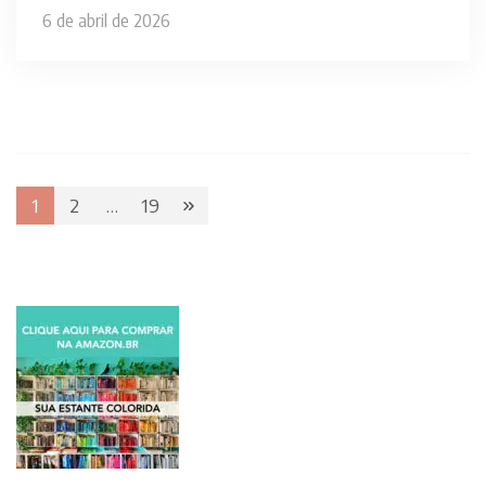
6 de abril de 2026
Paginação
1
2
…
19
Page
Page
Page
de
posts