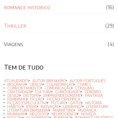
romance histórico
(16)
Thriller
(29)
Viagens
(4)
Tem de tudo
ATUALIDADES
AUTOR BRASILEIRO
AUTOR PORTUGUÊS
BIOGRAFIA
CIÊNCIA
COLABORAÇÃO
COMICS
COMPORTAMENTO
COMUNICAÇÃO
CONSUMO
CRIATIVIDADE
CULTURA
CURIOSIDADES
CÉREBRO
DESIGN
DISTOPIA
EMPREENDEDORISMO
FANTASIA
FEMINISMO
FICÇÃO
FICÇÃO CIENTÍFICA
FICÇÃO ESPECULATIVA
FUTURO
GATOS
HISTÓRIA
HÁBITOS
IDEIAS
INOVAÇÃO
LIDERANÇA
LITERATURA
LITERATURA BRASILEIRA
MARKETING
MUDANÇA
MURAKAMI
NEGÓCIOS
NEUROCIÊNCIA
NOVELA
POLICIAL
QUADRINHOS
ROMANCE
ROMANCE HISTÓRICO