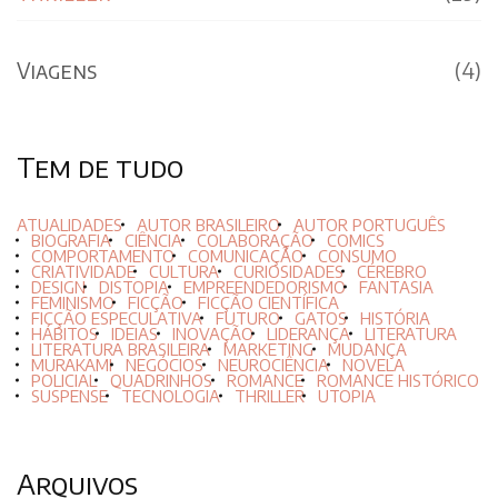
Viagens
(4)
Tem de tudo
ATUALIDADES
AUTOR BRASILEIRO
AUTOR PORTUGUÊS
BIOGRAFIA
CIÊNCIA
COLABORAÇÃO
COMICS
COMPORTAMENTO
COMUNICAÇÃO
CONSUMO
CRIATIVIDADE
CULTURA
CURIOSIDADES
CÉREBRO
DESIGN
DISTOPIA
EMPREENDEDORISMO
FANTASIA
FEMINISMO
FICÇÃO
FICÇÃO CIENTÍFICA
FICÇÃO ESPECULATIVA
FUTURO
GATOS
HISTÓRIA
HÁBITOS
IDEIAS
INOVAÇÃO
LIDERANÇA
LITERATURA
LITERATURA BRASILEIRA
MARKETING
MUDANÇA
MURAKAMI
NEGÓCIOS
NEUROCIÊNCIA
NOVELA
POLICIAL
QUADRINHOS
ROMANCE
ROMANCE HISTÓRICO
SUSPENSE
TECNOLOGIA
THRILLER
UTOPIA
Arquivos