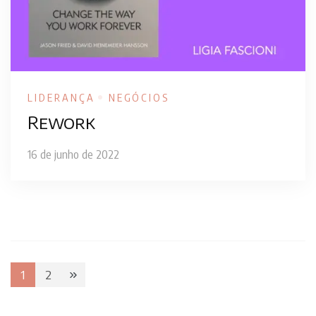
LIDERANÇA
NEGÓCIOS
Rework
16 de junho de 2022
Paginação
1
2
Page
Page