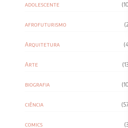
adolescente
(1
afrofuturismo
(
Arquitetura
(
Arte
(1
biografia
(1
ciência
(5
comics
(