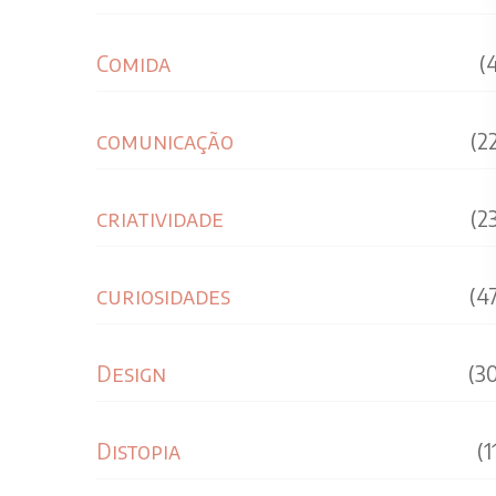
Comida
(
comunicação
(2
criatividade
(2
curiosidades
(4
Design
(3
Distopia
(1