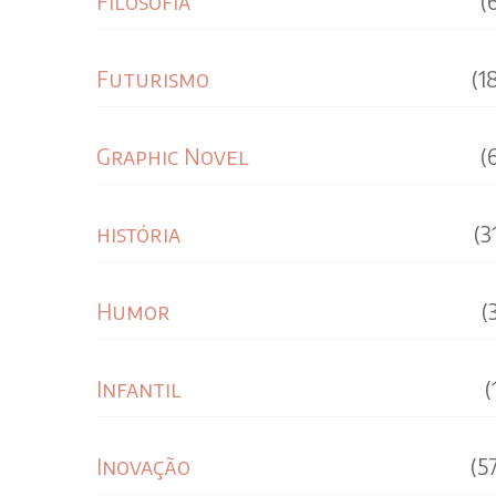
Filosofia
(
Futurismo
(1
Graphic Novel
(
história
(3
Humor
(
Infantil
(
Inovação
(5