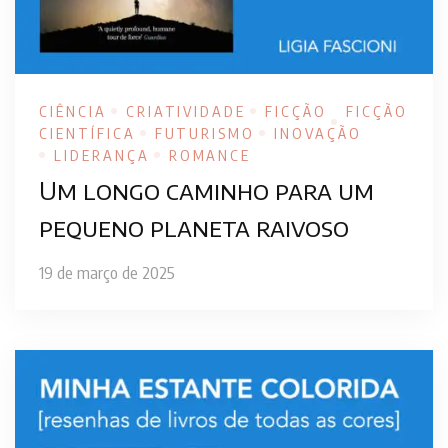
CIÊNCIA
CRIATIVIDADE
FICÇÃO
FICÇÃO
CIENTÍFICA
FUTURISMO
INOVAÇÃO
LIDERANÇA
ROMANCE
Um longo caminho para um
pequeno planeta raivoso
19 de março de 2025