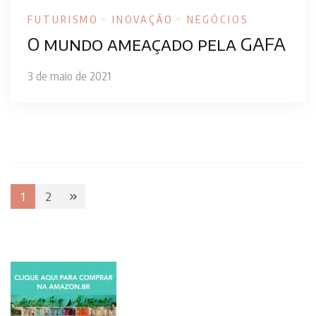
FUTURISMO
INOVAÇÃO
NEGÓCIOS
O mundo ameaçado pela GAFA
3 de maio de 2021
Paginação
1
2
Page
Page
de
posts