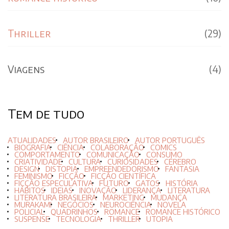
Thriller
(29)
Viagens
(4)
Tem de tudo
ATUALIDADES
AUTOR BRASILEIRO
AUTOR PORTUGUÊS
BIOGRAFIA
CIÊNCIA
COLABORAÇÃO
COMICS
COMPORTAMENTO
COMUNICAÇÃO
CONSUMO
CRIATIVIDADE
CULTURA
CURIOSIDADES
CÉREBRO
DESIGN
DISTOPIA
EMPREENDEDORISMO
FANTASIA
FEMINISMO
FICÇÃO
FICÇÃO CIENTÍFICA
FICÇÃO ESPECULATIVA
FUTURO
GATOS
HISTÓRIA
HÁBITOS
IDEIAS
INOVAÇÃO
LIDERANÇA
LITERATURA
LITERATURA BRASILEIRA
MARKETING
MUDANÇA
MURAKAMI
NEGÓCIOS
NEUROCIÊNCIA
NOVELA
POLICIAL
QUADRINHOS
ROMANCE
ROMANCE HISTÓRICO
SUSPENSE
TECNOLOGIA
THRILLER
UTOPIA