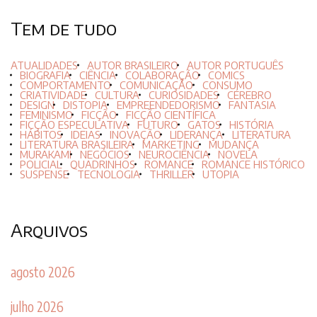
Tem de tudo
ATUALIDADES
AUTOR BRASILEIRO
AUTOR PORTUGUÊS
BIOGRAFIA
CIÊNCIA
COLABORAÇÃO
COMICS
COMPORTAMENTO
COMUNICAÇÃO
CONSUMO
CRIATIVIDADE
CULTURA
CURIOSIDADES
CÉREBRO
DESIGN
DISTOPIA
EMPREENDEDORISMO
FANTASIA
FEMINISMO
FICÇÃO
FICÇÃO CIENTÍFICA
FICÇÃO ESPECULATIVA
FUTURO
GATOS
HISTÓRIA
HÁBITOS
IDEIAS
INOVAÇÃO
LIDERANÇA
LITERATURA
LITERATURA BRASILEIRA
MARKETING
MUDANÇA
MURAKAMI
NEGÓCIOS
NEUROCIÊNCIA
NOVELA
POLICIAL
QUADRINHOS
ROMANCE
ROMANCE HISTÓRICO
SUSPENSE
TECNOLOGIA
THRILLER
UTOPIA
Arquivos
agosto 2026
julho 2026