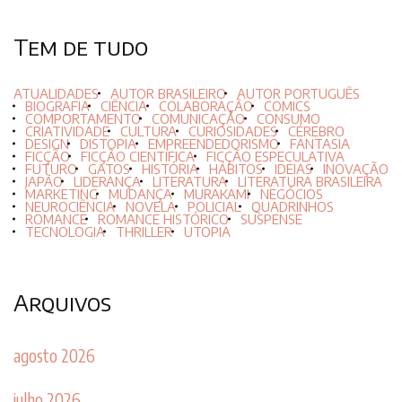
Tem de tudo
ATUALIDADES
AUTOR BRASILEIRO
AUTOR PORTUGUÊS
BIOGRAFIA
CIÊNCIA
COLABORAÇÃO
COMICS
COMPORTAMENTO
COMUNICAÇÃO
CONSUMO
CRIATIVIDADE
CULTURA
CURIOSIDADES
CÉREBRO
DESIGN
DISTOPIA
EMPREENDEDORISMO
FANTASIA
FICÇÃO
FICÇÃO CIENTÍFICA
FICÇÃO ESPECULATIVA
FUTURO
GATOS
HISTÓRIA
HÁBITOS
IDEIAS
INOVAÇÃO
JAPÃO
LIDERANÇA
LITERATURA
LITERATURA BRASILEIRA
MARKETING
MUDANÇA
MURAKAMI
NEGÓCIOS
NEUROCIÊNCIA
NOVELA
POLICIAL
QUADRINHOS
ROMANCE
ROMANCE HISTÓRICO
SUSPENSE
TECNOLOGIA
THRILLER
UTOPIA
Arquivos
agosto 2026
julho 2026