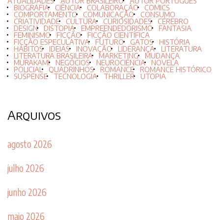
ATUALIDADES
AUTOR BRASILEIRO
AUTOR PORTUGUÊS
BIOGRAFIA
CIÊNCIA
COLABORAÇÃO
COMICS
COMPORTAMENTO
COMUNICAÇÃO
CONSUMO
CRIATIVIDADE
CULTURA
CURIOSIDADES
CÉREBRO
DESIGN
DISTOPIA
EMPREENDEDORISMO
FANTASIA
FEMINISMO
FICÇÃO
FICÇÃO CIENTÍFICA
FICÇÃO ESPECULATIVA
FUTURO
GATOS
HISTÓRIA
HÁBITOS
IDEIAS
INOVAÇÃO
LIDERANÇA
LITERATURA
LITERATURA BRASILEIRA
MARKETING
MUDANÇA
MURAKAMI
NEGÓCIOS
NEUROCIÊNCIA
NOVELA
POLICIAL
QUADRINHOS
ROMANCE
ROMANCE HISTÓRICO
SUSPENSE
TECNOLOGIA
THRILLER
UTOPIA
Arquivos
agosto 2026
julho 2026
junho 2026
maio 2026