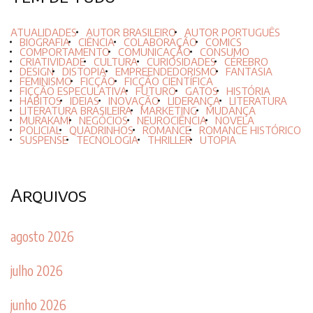
ATUALIDADES
AUTOR BRASILEIRO
AUTOR PORTUGUÊS
BIOGRAFIA
CIÊNCIA
COLABORAÇÃO
COMICS
COMPORTAMENTO
COMUNICAÇÃO
CONSUMO
CRIATIVIDADE
CULTURA
CURIOSIDADES
CÉREBRO
DESIGN
DISTOPIA
EMPREENDEDORISMO
FANTASIA
FEMINISMO
FICÇÃO
FICÇÃO CIENTÍFICA
FICÇÃO ESPECULATIVA
FUTURO
GATOS
HISTÓRIA
HÁBITOS
IDEIAS
INOVAÇÃO
LIDERANÇA
LITERATURA
LITERATURA BRASILEIRA
MARKETING
MUDANÇA
MURAKAMI
NEGÓCIOS
NEUROCIÊNCIA
NOVELA
POLICIAL
QUADRINHOS
ROMANCE
ROMANCE HISTÓRICO
SUSPENSE
TECNOLOGIA
THRILLER
UTOPIA
Arquivos
agosto 2026
julho 2026
junho 2026