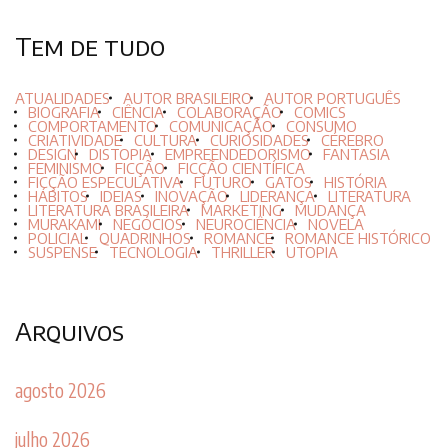
Tem de tudo
ATUALIDADES
AUTOR BRASILEIRO
AUTOR PORTUGUÊS
BIOGRAFIA
CIÊNCIA
COLABORAÇÃO
COMICS
COMPORTAMENTO
COMUNICAÇÃO
CONSUMO
CRIATIVIDADE
CULTURA
CURIOSIDADES
CÉREBRO
DESIGN
DISTOPIA
EMPREENDEDORISMO
FANTASIA
FEMINISMO
FICÇÃO
FICÇÃO CIENTÍFICA
FICÇÃO ESPECULATIVA
FUTURO
GATOS
HISTÓRIA
HÁBITOS
IDEIAS
INOVAÇÃO
LIDERANÇA
LITERATURA
LITERATURA BRASILEIRA
MARKETING
MUDANÇA
MURAKAMI
NEGÓCIOS
NEUROCIÊNCIA
NOVELA
POLICIAL
QUADRINHOS
ROMANCE
ROMANCE HISTÓRICO
SUSPENSE
TECNOLOGIA
THRILLER
UTOPIA
Arquivos
agosto 2026
julho 2026