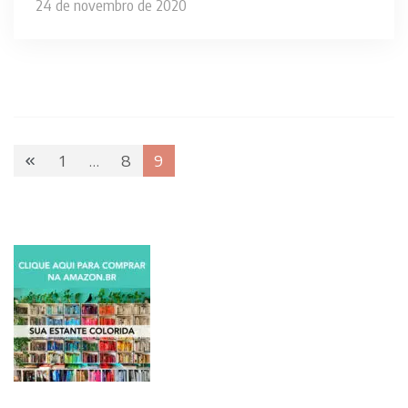
24 de novembro de 2020
Paginação
1
…
8
9
Page
Page
Page
de
posts