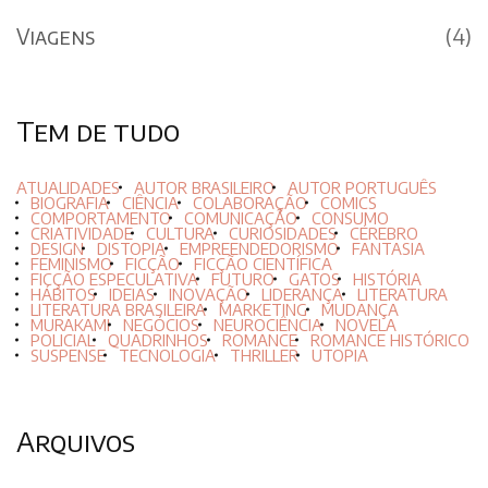
Viagens
(4)
Tem de tudo
ATUALIDADES
AUTOR BRASILEIRO
AUTOR PORTUGUÊS
BIOGRAFIA
CIÊNCIA
COLABORAÇÃO
COMICS
COMPORTAMENTO
COMUNICAÇÃO
CONSUMO
CRIATIVIDADE
CULTURA
CURIOSIDADES
CÉREBRO
DESIGN
DISTOPIA
EMPREENDEDORISMO
FANTASIA
FEMINISMO
FICÇÃO
FICÇÃO CIENTÍFICA
FICÇÃO ESPECULATIVA
FUTURO
GATOS
HISTÓRIA
HÁBITOS
IDEIAS
INOVAÇÃO
LIDERANÇA
LITERATURA
LITERATURA BRASILEIRA
MARKETING
MUDANÇA
MURAKAMI
NEGÓCIOS
NEUROCIÊNCIA
NOVELA
POLICIAL
QUADRINHOS
ROMANCE
ROMANCE HISTÓRICO
SUSPENSE
TECNOLOGIA
THRILLER
UTOPIA
Arquivos